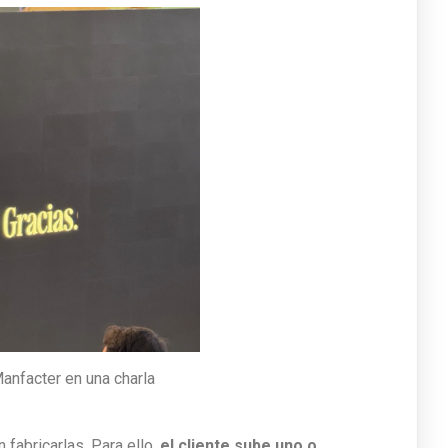
Manfacter en una charla
fabricarlas. Para ello,
el cliente sube uno o