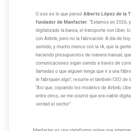
O eso es lo que pensó
Alberto López de la T
fundador de Manfacter
. “Estamos en 2026, y
digitalizado la banca, el transporte con Uber, l
con Airbnb, pero no la fabricación. A día de hoy
sentido, y mucho menos con la IA, que la gent
haciendo presupuestos de manera manual, que
comunicaciones sigan siendo a través de corr
llamadas o que alguien tenga que ir a una fábri
le fabriquen algo”, resume el también CEO de 
“Así que, copiando los modelos de Airbnb, Ub
entre otros, se me ocurrió que era viable digita
verdad el sector”.
Manfacter es una plataforma online que intermed