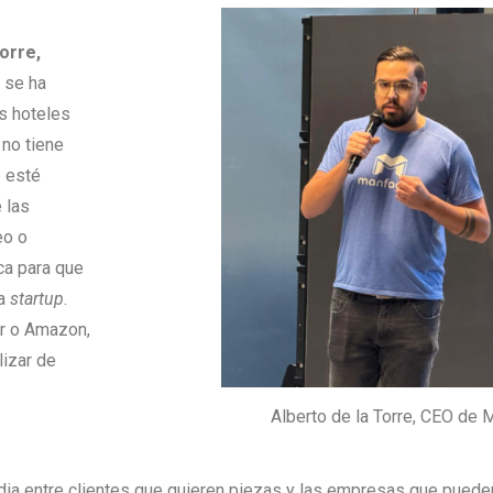
orre,
 se ha
os hoteles
 no tiene
e esté
 las
eo o
ca para que
la
startup
.
er o Amazon,
lizar de
Alberto de la Torre, CEO de 
ia entre clientes que quieren piezas y las empresas que pueden 